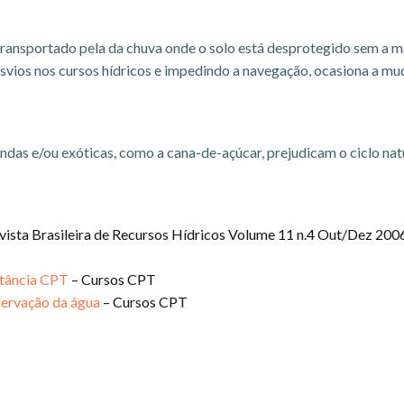
transportado pela da chuva onde o solo está desprotegido sem a ma
esvios nos cursos hídricos e impedindo a navegação, ocasiona a m
das e/ou exóticas, como a cana-de-açúcar, prejudicam o ciclo natur
.
ista Brasileira de Recursos Hídricos Volume 11 n.4 Out/Dez 200
stância CPT
– Cursos CPT
servação da água
– Cursos CPT