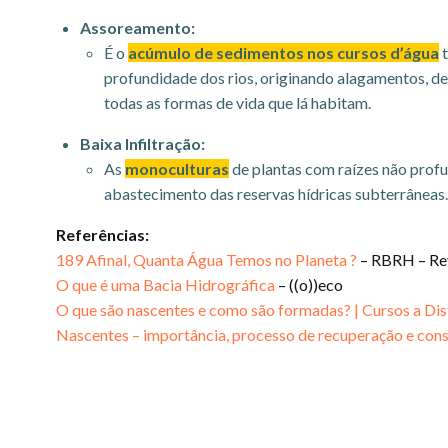
Assoreamento:
É o
acúmulo de sedimentos nos cursos d’água
profundidade dos rios, originando alagamentos, d
todas as formas de vida que lá habitam.
Baixa Infiltração:
As
monoculturas
de plantas com raízes não profun
abastecimento das reservas hídricas subterrâneas
Referências:
189 Afinal, Quanta Água Temos no Planeta ?
– RBRH – Rev
O que é uma Bacia Hidrográfica
– ((o))eco
O que são nascentes e como são formadas? | Cursos a Di
Nascentes – importância, processo de recuperação e con