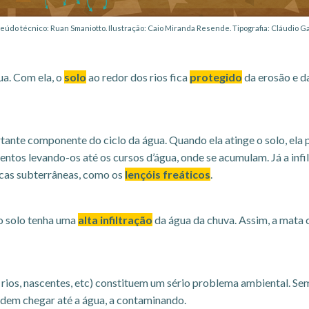
eúdo técnico: Ruan Smaniotto. Ilustração: Caio Miranda Resende. Tipografia: Cláudio Ga
ua. Com ela, o
solo
ao redor dos rios fica
protegido
da erosão e d
ante componente do ciclo da água. Quando ela atinge o solo, ela 
imentos levando-os até os cursos d’água, onde se acumulam. Já a inf
ricas subterrâneas, como os
lençóis freáticos
.
 o solo tenha uma
alta infiltração
da água da chuva. Assim, a mata c
, rios, nascentes, etc) constituem um sério problema ambiental. Sem
odem chegar até a água, a contaminando.