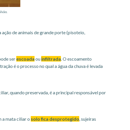
lvão.
a ação de animais de grande porte (pisoteio,
pode ser
escoada
ou
infiltrada
. O escoamento
iltração é o processo no qual a água da chuva é levada
iliar, quando preservada, é a principal responsável por
 a mata ciliar o
solo fica desprotegido
, sujeiras