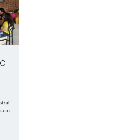
 o
stral
o com