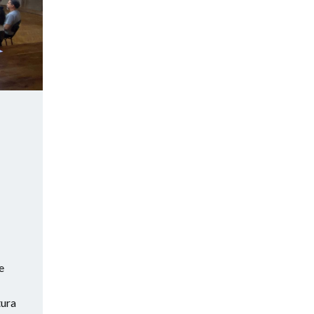
e
tura