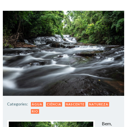
Categories:
ÁGUA
CIÊNCIA
NASCENTE
NATUREZA
RIO
Bem,