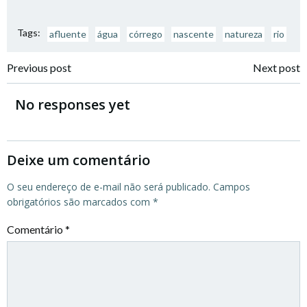
Tags:
afluente
água
córrego
nascente
natureza
rio
Post
Post
Previous post
Next post
navigation
navigation
No responses yet
Deixe um comentário
O seu endereço de e-mail não será publicado.
Campos
obrigatórios são marcados com
*
Comentário
*