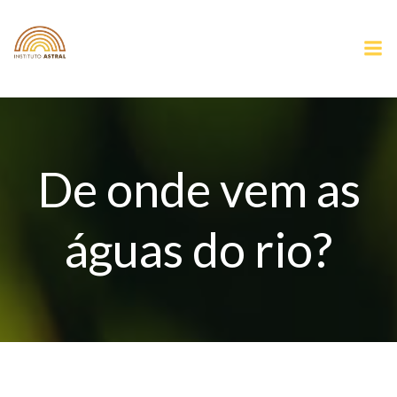
Pular
para
o
conteúdo
De onde vem as
águas do rio?