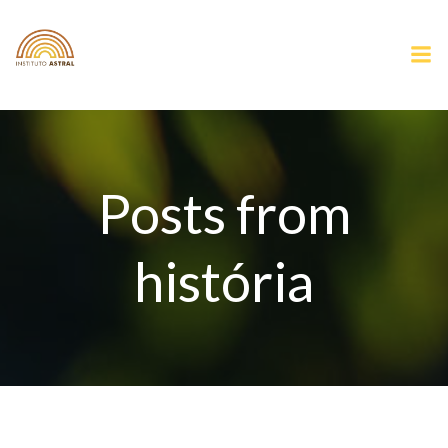
Pular
para
o
conteúdo
Posts from
história