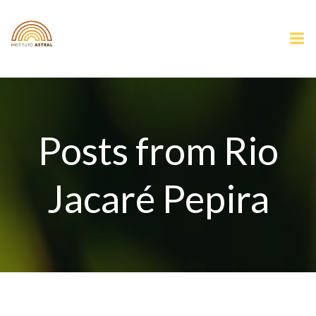
Pular
para
o
conteúdo
Posts from Rio
Jacaré Pepira